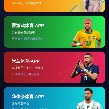
邮箱：jx@sanxingchina.com
地址：湖南省汨罗市龙舟南路三兴工业园
关注官方微信
Copyright © 2014-2016 湖南三兴 版权所有 湘ICP备17016185号
执照认
证链接
MILAN.COM
|
世界杯官方网页版
|
天启app官网
|
大江体育
|
半岛在线体
育网
|
江南官方站网页版
|
江南在线注册
|
爱体育手机网页版登录入口
|
完美官方网页版
|