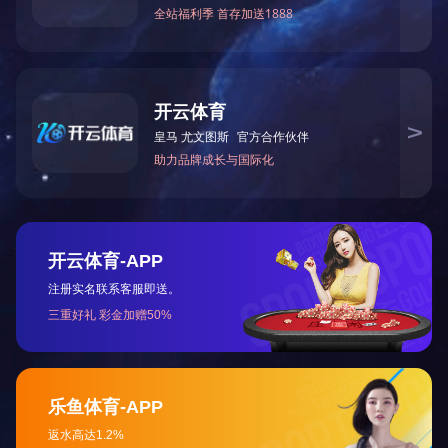
光伏电池片
AOI与软件服务
友情链接
百度
中国政府网
盟航科技
三亿（中国）
热线电话：0730-5538888/5633399手机：13923842554 肖小姐
传真：0730-5616123